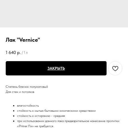
Лак "Vernice"
1 640
р.
/
1 л
ЗАКРЫТЬ
Степень блеска: полуматовый
Для стен и потолков
влагостойкость
стойкость к мытью бытовыми химическими средствами
стойкость к истиранию - средняя
при использовании данного лака предварительное нанесение пропитки
«Primer Fix» не требуется