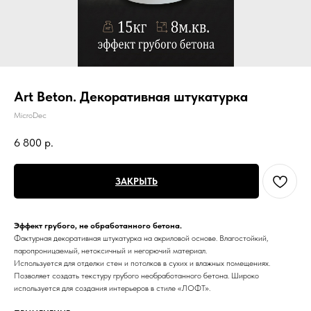
Art Beton. Декоративная штукатурка
MicroDec
6 800
р.
ЗАКРЫТЬ
Эффект грубого, не обработанного бетона.
Фактурная декоративная штукатурка на акриловой основе. Влагостойкий,
паропроницаемый, нетоксичный и негорючий материал.
Используется для отделки стен и потолков в сухих и влажных помещениях.
Позволяет создать текстуру грубого необработанного бетона. Широко
используется для создания интерьеров в стиле «ЛОФТ».