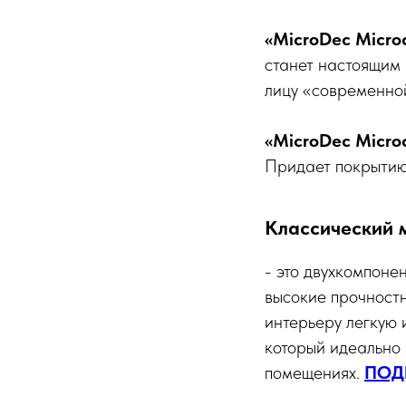
«MicroDec Micro
станет настоящим 
лицу «современно
«MicroDec Micro
Придает покрытию
Классический 
- это двухкомпоне
высокие прочност
интерьеру легкую 
который идеально 
помещениях.
ПОД