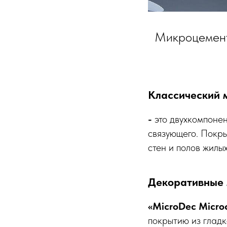
Микроцемент
Классический 
-
это
двухкомпонен
связующего. Покры
стен и полов жилы
Декоративные 
«MicroDec Micro
покрытию из глад