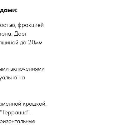
дами:
остью, фракцией
тона. Дает
олщиной до 20мм
ыми включениями
уально на
аменной крошкой,
"Терраццо".
оризонтальные