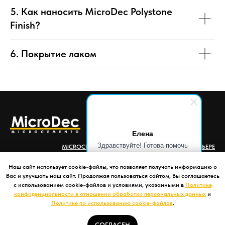
5. Как наносить MicroDec Polystone
Finish?
6. Покрытие лаком
Елена
Здравствуйте! Готова помочь
MICROCEMENT
MICROBETON
ФОТО В ИНТЕРЬЕРЕ
вам. Напишите мне, если у
КАТАЛОГ ЦВЕТОВ
КОНТАКТЫ
ДИЛЕРАМ
вас появятся вопросы.
Наш сайт использует cookie-файлы, что позволяет получать информацию о
О компании
Доставка и оплата
Гарантии и возврат
Вас и улучшать наш сайт. Продолжая пользоваться сайтом, Вы соглашаетесь
Калькулятор
Политика конфиденциальности
с использованием cookie-файлов и условиями, указанными в
Политике
Согласие обработку персональных данных
конфиденциальности в отношении обработки персональных данных
и
Политике по использованию cookie-файлов
.
Политика по использованию cookie-файлов
Договор-оферта
СОГЛАСЕН